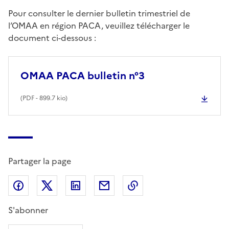
Pour consulter le dernier bulletin trimestriel de
l’OMAA en région PACA, veuillez télécharger le
document ci-dessous :
OMAA PACA bulletin n°3
(
PDF
- 899.7 kio)
Partager la page
Partager sur Facebook
Partager sur X (anciennement Twitter)
Partager sur LinkedIn
Partager par email
Copier dans le presse
S'abonner