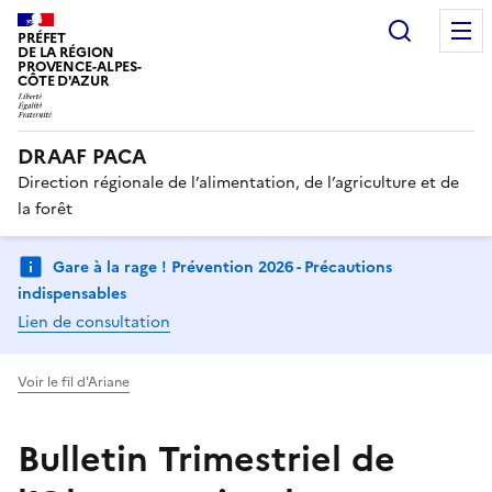
Recherc
PRÉFET
DE LA RÉGION
PROVENCE-ALPES-
CÔTE D'AZUR
DRAAF PACA
Direction régionale de l’alimentation, de l’agriculture et de
la forêt
Gare à la rage ! Prévention 2026 - Précautions
indispensables
Lien de consultation
Voir le fil d'Ariane
Bulletin Trimestriel de