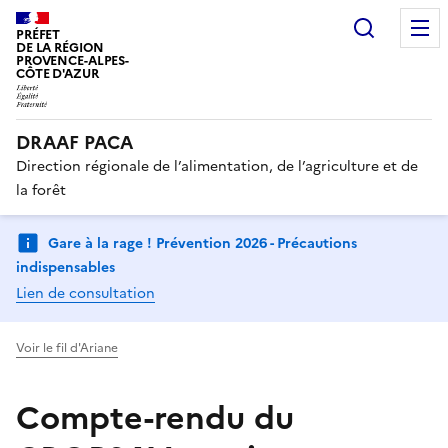
Recherc
PRÉFET
DE LA RÉGION
PROVENCE-ALPES-
CÔTE D'AZUR
DRAAF PACA
Direction régionale de l’alimentation, de l’agriculture et de
la forêt
Gare à la rage ! Prévention 2026 - Précautions
indispensables
Lien de consultation
Voir le fil d'Ariane
Compte-rendu du