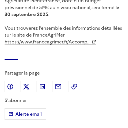
Agriculture Méditerranée, doté d’un budget
prévisionnel de 5M€ au niveau national,sera fermé
le
30 septembre 2025
.
Vous trouverez l’ensemble des informations détaillées
sur le site de FranceAgriMer
https://www.franceagrimer.fr/Accomp...
Partager la page
Partager sur Facebook
Partager sur X (anciennement Twitter)
Partager sur LinkedIn
Partager par email
Copier dans le presse
S'abonner
Alerte email