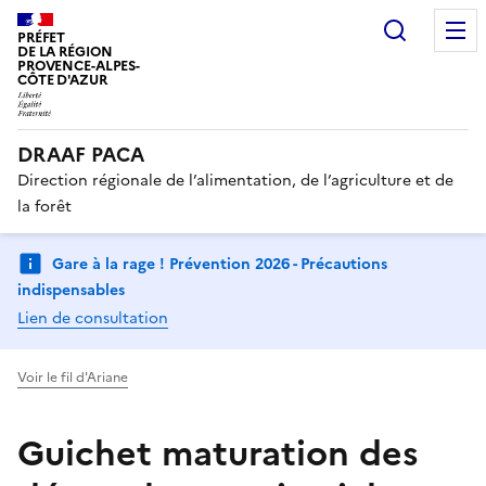
Recherc
PRÉFET
DE LA RÉGION
PROVENCE-ALPES-
CÔTE D'AZUR
DRAAF PACA
Direction régionale de l’alimentation, de l’agriculture et de
la forêt
Gare à la rage ! Prévention 2026 - Précautions
indispensables
Lien de consultation
Voir le fil d'Ariane
Guichet maturation des