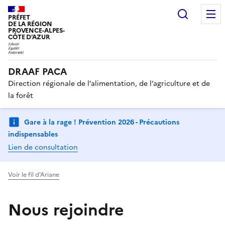
Recherc
PRÉFET
DE LA RÉGION
PROVENCE-ALPES-
CÔTE D'AZUR
DRAAF PACA
Direction régionale de l’alimentation, de l’agriculture et de
la forêt
Gare à la rage ! Prévention 2026 - Précautions
indispensables
Lien de consultation
Voir le fil d'Ariane
Nous rejoindre