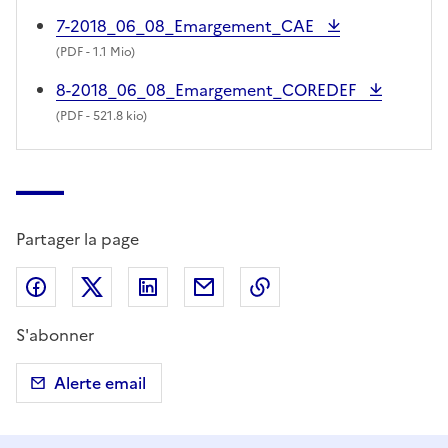
7-2018_06_08_Emargement_CAE
(
PDF
- 1.1 Mio)
8-2018_06_08_Emargement_COREDEF
(
PDF
- 521.8 kio)
Partager la page
Partager sur Facebook
Partager sur X (anciennement Twitter)
Partager sur LinkedIn
Partager par email
Copier dans le presse
S'abonner
Alerte email