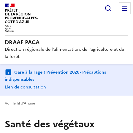
Recherc
PRÉFET
DE LA RÉGION
PROVENCE-ALPES-
CÔTE D'AZUR
DRAAF PACA
Direction régionale de l’alimentation, de l’agriculture et de
la forêt
Gare à la rage ! Prévention 2026 - Précautions
indispensables
Lien de consultation
Voir le fil d'Ariane
Santé des végétaux