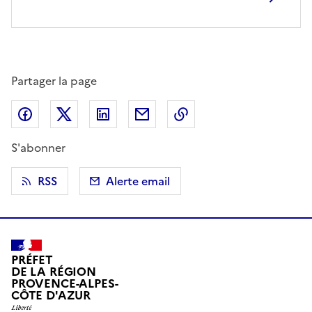
Partager la page
Partager sur Facebook
Partager sur X (anciennement Twitter)
Partager sur LinkedIn
Partager par email
Copier dans le presse
S'abonner
RSS
Alerte email
PRÉFET
DE LA RÉGION
PROVENCE-ALPES-
CÔTE D'AZUR