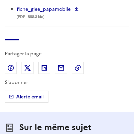
fiche_giee_papamobile
(
PDF
- 888.3 kio)
Partager la page
Partager sur Facebook
Partager sur X (anciennement Twitter)
Partager sur LinkedIn
Partager par email
Copier dans le presse
S'abonner
Alerte email
Sur le même sujet