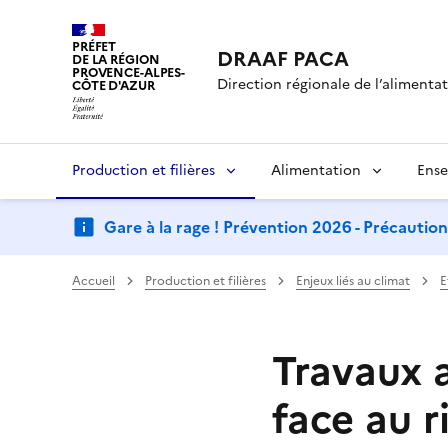
PRÉFET
DRAAF PACA
DE LA RÉGION
PROVENCE-ALPES-
Direction régionale de l’alimentati
CÔTE D'AZUR
Production et filières
Alimentation
Ense
Gare à la rage ! Prévention 2026 - Précautio
Accueil
Production et filières
Enjeux liés au climat
E
Travaux a
face au r