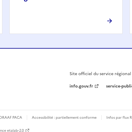
Site officiel du service régiona
info.gouv.fr
service-publi
la DRAAF PACA
Accessibilité : partiellement conforme
Infos par flux 
ence etalab-2.0