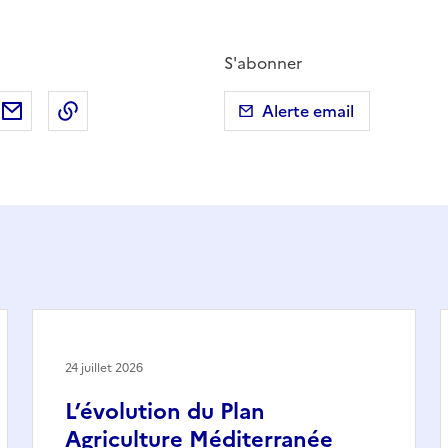
S'abonner
ebook
ur X (anciennement Twitter)
tager sur LinkedIn
Partager par email
Copier dans le presse-papier
Alerte email
24 juillet 2026
L’évolution du Plan
Agriculture Méditerranée