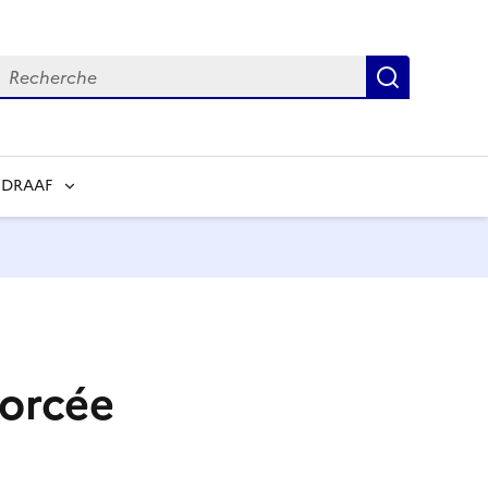
echerche
Recherch
 DRAAF
forcée