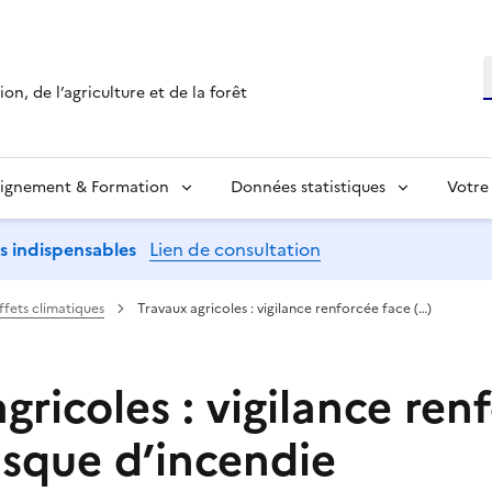
R
on, de l’agriculture et de la forêt
ignement & Formation
Données statistiques
Votre
ns indispensables
Lien de consultation
ffets climatiques
Travaux agricoles : vigilance renforcée face (…)
gricoles : vigilance ren
isque d’incendie