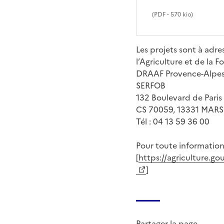
(
PDF
- 570 kio)
Les projets sont à adre
l’Agriculture et de la
DRAAF Provence-Alpes
SERFOB
132 Boulevard de Paris
CS 70059, 13331 MARS
Tél : 04 13 59 36 00
Pour toute information,
[
https://agriculture.go
]
Partager la page