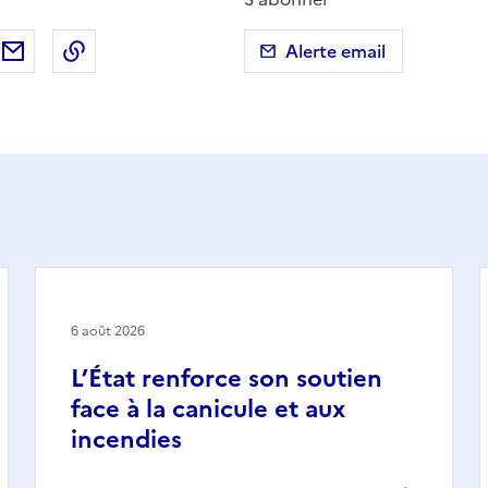
ebook
ur X (anciennement Twitter)
tager sur LinkedIn
Partager par email
Copier dans le presse-papier
Alerte email
6 août 2026
L’État renforce son soutien
face à la canicule et aux
incendies