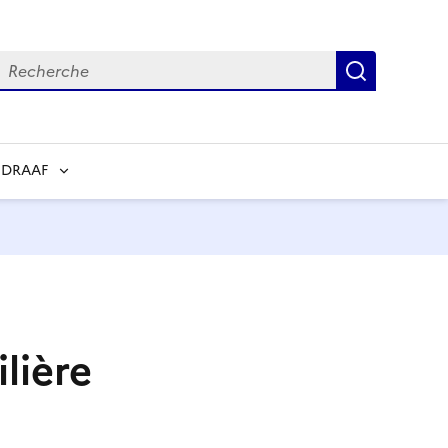
echerche
Recherch
 DRAAF
ilière