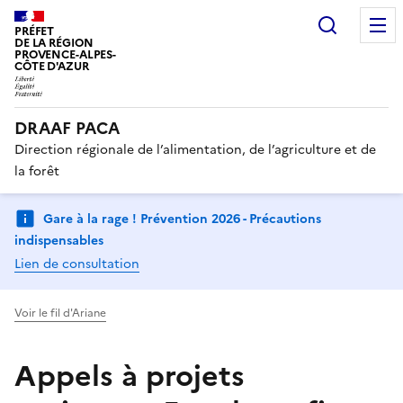
Recherc
PRÉFET
DE LA RÉGION
PROVENCE-ALPES-
CÔTE D'AZUR
DRAAF PACA
Direction régionale de l’alimentation, de l’agriculture et de
la forêt
Gare à la rage ! Prévention 2026 - Précautions
indispensables
Lien de consultation
Voir le fil d'Ariane
Appels à projets