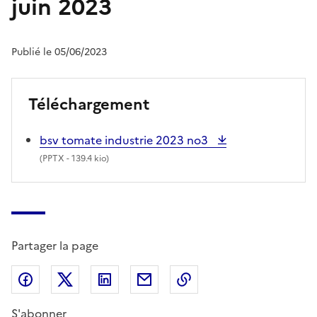
juin 2023
Publié le 05/06/2023
Téléchargement
bsv tomate industrie 2023 no3
(
PPTX
- 139.4 kio)
Partager la page
Partager sur Facebook
Partager sur X (anciennement Twitter)
Partager sur LinkedIn
Partager par email
Copier dans le presse
S'abonner