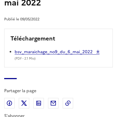
mai 2022
Publié le 09/05/2022
Téléchargement
bsv_maraichage_no9_du_6_mai_2022
(
PDF
- 2.1 Mio)
Partager la page
Partager sur Facebook
Partager sur X (anciennement Twitter)
Partager sur LinkedIn
Partager par email
Copier dans le presse
S'abonner