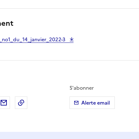
ment
_no1_du_14_janvier_2022-3
S'abonner
ebook
ur X (anciennement Twitter)
tager sur LinkedIn
Partager par email
Copier dans le presse-papier
Alerte email