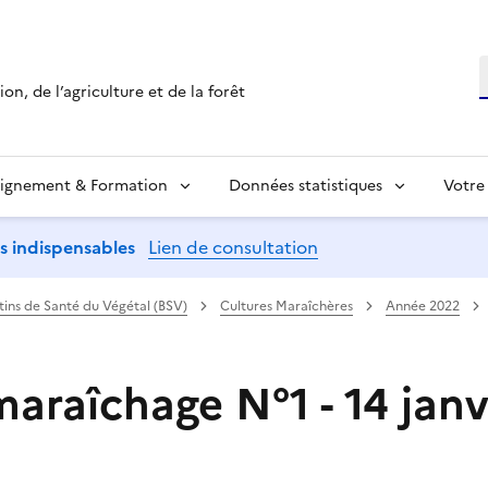
R
on, de l’agriculture et de la forêt
ignement & Formation
Données statistiques
Votre
ns indispensables
Lien de consultation
etins de Santé du Végétal (BSV)
Cultures Maraîchères
Année 2022
maraîchage N°1 - 14 jan