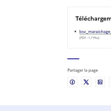
Télécharge
bsv_maraichage
(
PDF
- 1.7 Mio)
Partager la page
Partager sur Fac
Partager s
Par