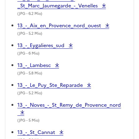
_St_Marc_Jaumegarde_-_Venelles
(
JPG
- 6.2 Mio)
13_-_Aix_en_Provence_nord_ouest
(
JPG
- 5.2 Mio)
13_-_Eygalieres_sud
(
JPG
- 6 Mio)
13_-_Lambesc
(
JPG
- 5.8 Mio)
13_-_Le_Puy_Ste_Reparade
(
JPG
- 5.2 Mio)
13_-_Noves_-_St_Remy_de_Provence_nord
(
JPG
- 5 Mio)
13_-_St_Cannat