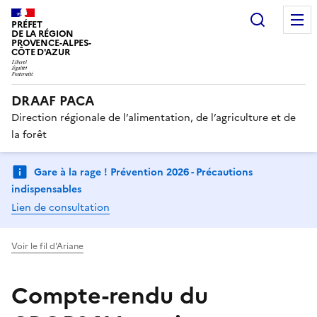
Recherc
PRÉFET
DE LA RÉGION
PROVENCE-ALPES-
CÔTE D'AZUR
DRAAF PACA
Direction régionale de l’alimentation, de l’agriculture et de
la forêt
Gare à la rage ! Prévention 2026 - Précautions
indispensables
Lien de consultation
Voir le fil d'Ariane
Compte-rendu du