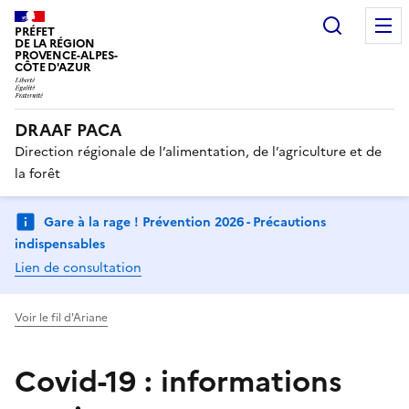
Recherc
PRÉFET
DE LA RÉGION
PROVENCE-ALPES-
CÔTE D'AZUR
DRAAF PACA
Direction régionale de l’alimentation, de l’agriculture et de
la forêt
Gare à la rage ! Prévention 2026 - Précautions
indispensables
Lien de consultation
Voir le fil d'Ariane
Covid-19 : informations