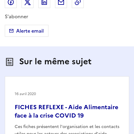
Partager sur Facebook
Partager sur X (anciennement Twitter)
Partager sur LinkedIn
Partager par email
Copier dans le presse
S'abonner
Alerte email
Sur le même sujet
16 avril 2020
FICHES REFLEXE - Aide Alimentaire
face à la crise COVID 19
Ces fiches présentent l'organisation et les contacts
utiles pour les acteurs des associations d'aide