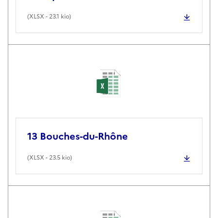
(
XLSX
- 23.1 kio)
13 Bouches-du-Rhône
(
XLSX
- 23.5 kio)