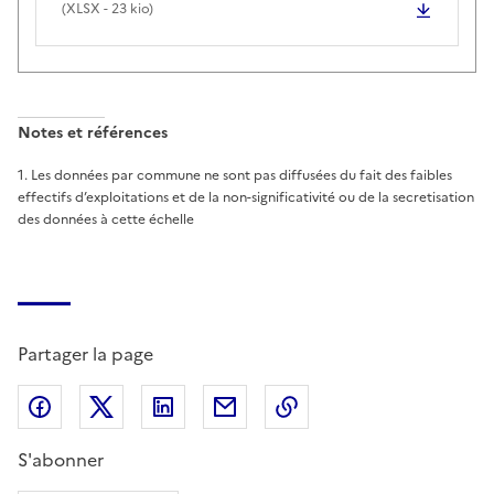
(
XLSX
- 23 kio)
Notes et références
1
.
Les données par commune ne sont pas diffusées du fait des faibles
effectifs d’exploitations et de la non-significativité ou de la secretisation
des données à cette échelle
Partager la page
Partager sur Facebook
Partager sur X (anciennement Twitter)
Partager sur LinkedIn
Partager par email
Copier dans le presse
S'abonner