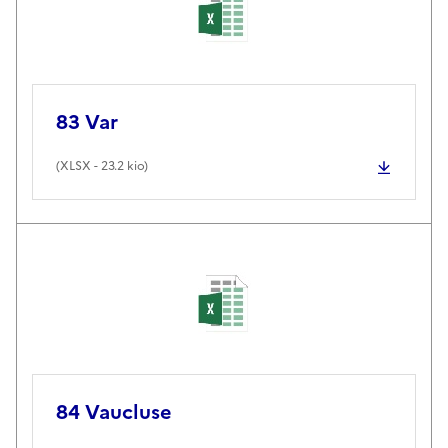
83 Var
(
XLSX
- 23.2 kio)
84 Vaucluse