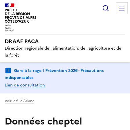
Recherc
PRÉFET
DE LA RÉGION
PROVENCE-ALPES-
CÔTE D'AZUR
DRAAF PACA
Direction régionale de l’alimentation, de l’agriculture et de
la forêt
Gare à la rage ! Prévention 2026 - Précautions
indispensables
Lien de consultation
Voir le fil d'Ariane
Données cheptel