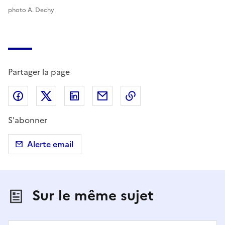
photo A. Dechy
Partager la page
Partager sur Facebook
Partager sur X (anciennement Twitter)
Partager sur LinkedIn
Partager par email
Copier dans le presse
S'abonner
Alerte email
Sur le même sujet