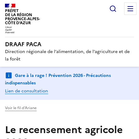
Recherc
PRÉFET
DE LA RÉGION
PROVENCE-ALPES-
CÔTE D'AZUR
DRAAF PACA
Direction régionale de l’alimentation, de l’agriculture et de
la forêt
Gare à la rage ! Prévention 2026 - Précautions
indispensables
Lien de consultation
Voir le fil d'Ariane
Le recensement agricole