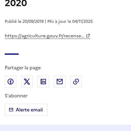
2020
Publié le 20/09/2019
| Mis à jour le 04/11/2025
https://agriculture.gouv.fr/recense...
Partager la page
Partager sur Facebook
Partager sur X (anciennement Twitter)
Partager sur LinkedIn
Partager par email
Copier dans le presse
S'abonner
Alerte email