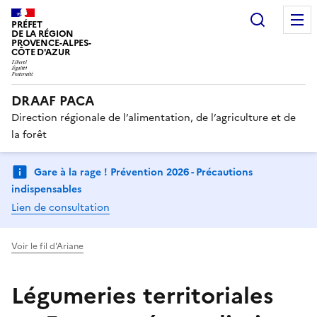
Recherc
PRÉFET
DE LA RÉGION
PROVENCE-ALPES-
CÔTE D'AZUR
DRAAF PACA
Direction régionale de l’alimentation, de l’agriculture et de
la forêt
Gare à la rage ! Prévention 2026 - Précautions
indispensables
Lien de consultation
Voir le fil d'Ariane
Légumeries territoriales