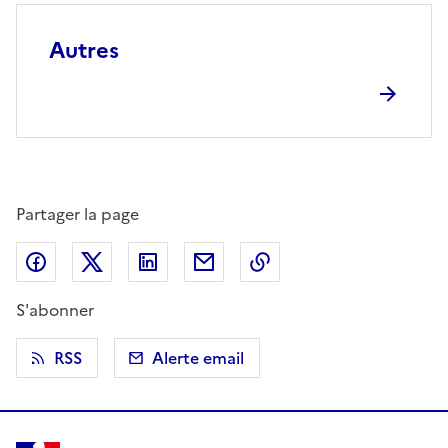
Autres
Partager la page
Partager sur Facebook
Partager sur X (anciennement Twitter)
Partager sur LinkedIn
Partager par email
Copier dans le presse
S'abonner
RSS
Alerte email