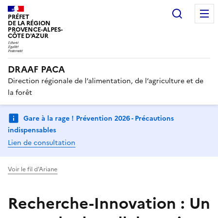
Recherc
PRÉFET
DE LA RÉGION
PROVENCE-ALPES-
CÔTE D'AZUR
DRAAF PACA
Direction régionale de l’alimentation, de l’agriculture et de
la forêt
Gare à la rage ! Prévention 2026 - Précautions
indispensables
Lien de consultation
Voir le fil d'Ariane
Recherche-Innovation : Un