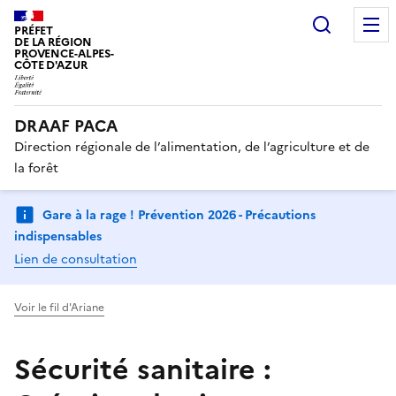
Recherc
PRÉFET
DE LA RÉGION
PROVENCE-ALPES-
CÔTE D'AZUR
DRAAF PACA
Direction régionale de l’alimentation, de l’agriculture et de
la forêt
Gare à la rage ! Prévention 2026 - Précautions
indispensables
Lien de consultation
Voir le fil d'Ariane
Sécurité sanitaire :