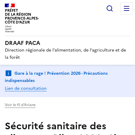
Recherc
PRÉFET
DE LA RÉGION
PROVENCE-ALPES-
CÔTE D'AZUR
DRAAF PACA
Direction régionale de l’alimentation, de l’agriculture et de
la forêt
Gare à la rage ! Prévention 2026 - Précautions
indispensables
Lien de consultation
Voir le fil d'Ariane
Sécurité sanitaire des