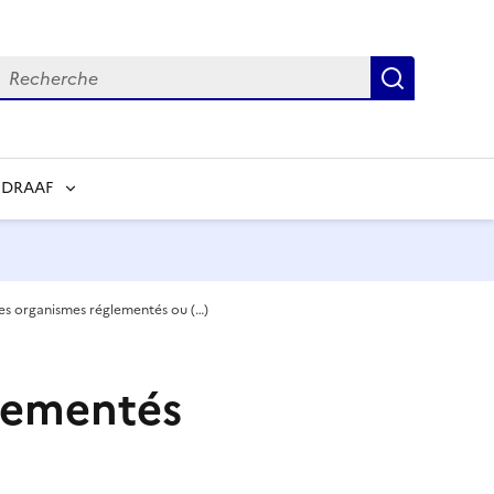
echerche
Recherch
 DRAAF
des organismes réglementés ou (…)
glementés