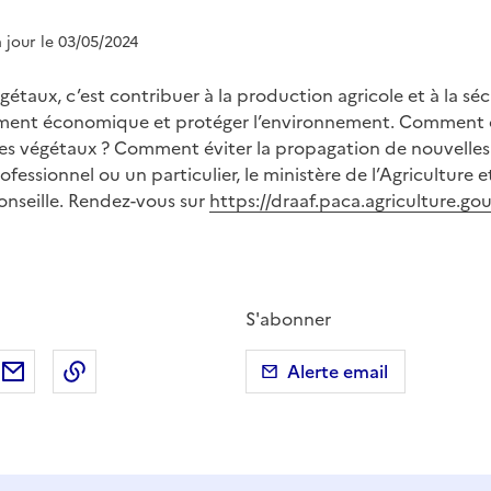
à jour le 03/05/2024
égétaux, c’est contribuer à la production agricole et à la séc
ement économique et protéger l’environnement. Comment c
 des végétaux ? Comment éviter la propagation de nouvelle
fessionnel ou un particulier, le ministère de l’Agriculture e
onseille. Rendez-vous sur
https://draaf.paca.agriculture.gouv
S'abonner
ebook
ur X (anciennement Twitter)
tager sur LinkedIn
Partager par email
Copier dans le presse-papier
Alerte email