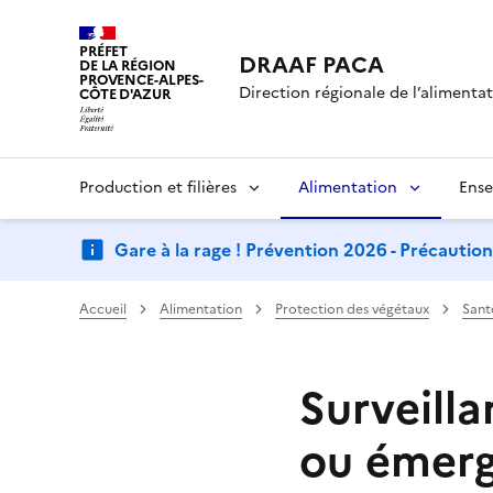
PRÉFET
DRAAF PACA
DE LA RÉGION
PROVENCE-ALPES-
Direction régionale de l’alimentati
CÔTE D'AZUR
Production et filières
Alimentation
Ense
Gare à la rage ! Prévention 2026 - Précautio
Accueil
Alimentation
Protection des végétaux
Sant
Surveill
ou émerg