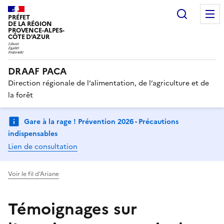
Recherc
PRÉFET
DE LA RÉGION
PROVENCE-ALPES-
CÔTE D'AZUR
DRAAF PACA
Direction régionale de l’alimentation, de l’agriculture et de
la forêt
Gare à la rage ! Prévention 2026 - Précautions
indispensables
Lien de consultation
Voir le fil d'Ariane
Témoignages sur