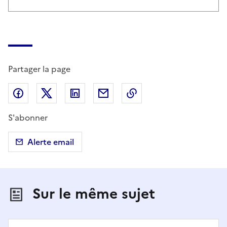
Partager la page
Partager sur Facebook
Partager sur X (anciennement Twitter)
Partager sur LinkedIn
Partager par email
Copier dans le presse
S'abonner
Alerte email
Sur le même sujet