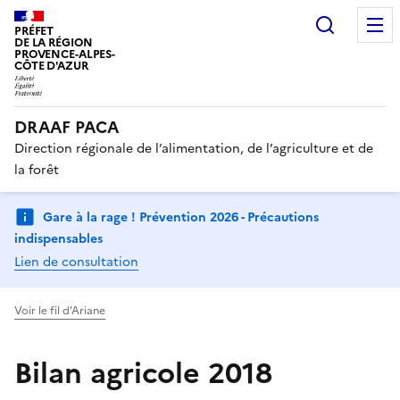
Recherc
PRÉFET
DE LA RÉGION
PROVENCE-ALPES-
CÔTE D'AZUR
DRAAF PACA
Direction régionale de l’alimentation, de l’agriculture et de
la forêt
Gare à la rage ! Prévention 2026 - Précautions
indispensables
Lien de consultation
Voir le fil d'Ariane
Bilan agricole 2018