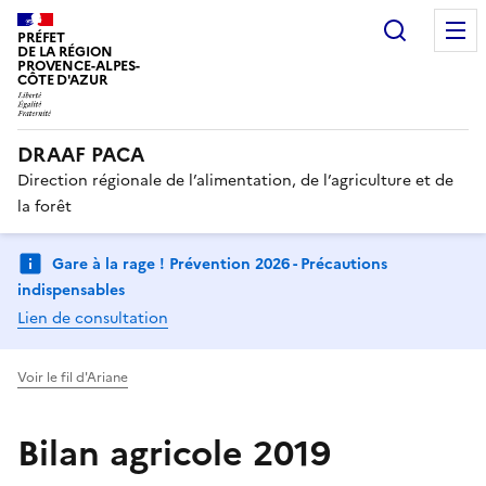
Recherc
PRÉFET
DE LA RÉGION
PROVENCE-ALPES-
CÔTE D'AZUR
DRAAF PACA
Direction régionale de l’alimentation, de l’agriculture et de
la forêt
Gare à la rage ! Prévention 2026 - Précautions
indispensables
Lien de consultation
Voir le fil d'Ariane
Bilan agricole 2019