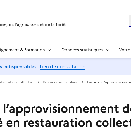
R
on, de l’agriculture et de la forêt
ignement & Formation
Données statistiques
Votre
ns indispensables
Lien de consultation
stauration collective
Restauration scolaire
Favoriser l’approvisionne
r l’approvisionnement d
 en restauration collec