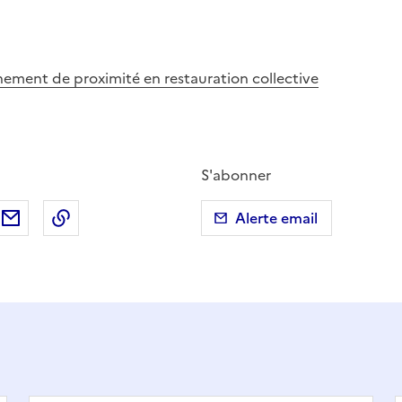
nnement de proximité en restauration collective
S'abonner
ebook
ur X (anciennement Twitter)
tager sur LinkedIn
Partager par email
Copier dans le presse-papier
Alerte email