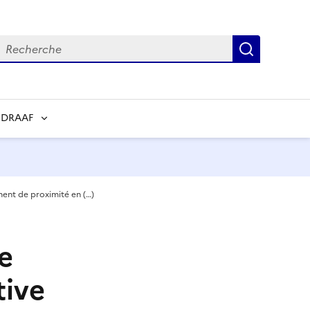
echerche
Recherch
 DRAAF
ment de proximité en (…)
e
tive