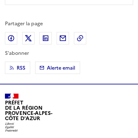
Partager la page
Partager sur Facebook
Partager sur X (anciennement Twitter)
Partager sur LinkedIn
Partager par email
Copier dans le presse
S'abonner
RSS
Alerte email
PRÉFET
DE LA RÉGION
PROVENCE-ALPES-
CÔTE D'AZUR