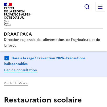
Recherc
PRÉFET
DE LA RÉGION
PROVENCE-ALPES-
CÔTE D'AZUR
DRAAF PACA
Direction régionale de l’alimentation, de l’agriculture et de
la forêt
Gare à la rage ! Prévention 2026 - Précautions
indispensables
Lien de consultation
Voir le fil d'Ariane
Restauration scolaire