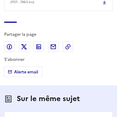
(
PDF
- 766.5 kio)
Partager la page
Partager sur Facebook
Partager sur X (anciennement Twitter)
Partager sur LinkedIn
Partager par email
Copier dans le presse
S'abonner
Alerte email
Sur le même sujet