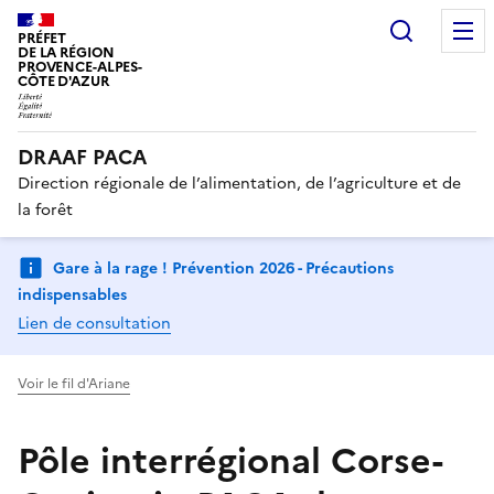
Recherc
PRÉFET
DE LA RÉGION
PROVENCE-ALPES-
CÔTE D'AZUR
DRAAF PACA
Direction régionale de l’alimentation, de l’agriculture et de
la forêt
Gare à la rage ! Prévention 2026 - Précautions
indispensables
Lien de consultation
Voir le fil d'Ariane
Pôle interrégional Corse-