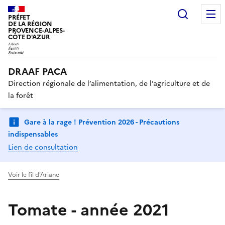
Recherc
PRÉFET
DE LA RÉGION
PROVENCE-ALPES-
CÔTE D'AZUR
DRAAF PACA
Direction régionale de l’alimentation, de l’agriculture et de
la forêt
Gare à la rage ! Prévention 2026 - Précautions
indispensables
Lien de consultation
Voir le fil d'Ariane
Tomate - année 2021